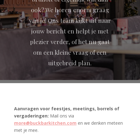
ook? We horen enorm graag
van je! Ons team kijkt uit naar
jouw bericht en helpt je met
plezier verder, of het nu gaat
om een kleine vraag of een
uitgebreid plan.
Aanvragen voor feestjes, meetings, borrels of
vergaderingen:
Mail ons via
more@buckbarkitchen.com
en we denken meteen
met je mee.