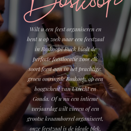
Boskoop
Wilt u een feest organiseren en
bent u op zoek naar een feestzaal
in Boskoop? Buck biedt de
perfecte feestlocatie voor elk
soort feest aan in het prachtige,
groen omringde Boskoop, op een
boogscheut van Utrecht en
Gouda. Of u nu een intieme
verjaardag wilt vieren of een
grootse kraamborrel organiseert,
onze feestzaal is de ideale plek.