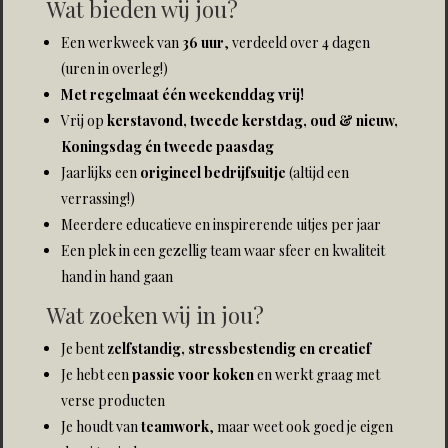
Wat bieden wij jou?
Een werkweek van
36 uur
, verdeeld over 4 dagen
(uren in overleg!)
Met regelmaat één weekenddag vrij!
Vrij op
kerstavond, tweede kerstdag, oud & nieuw,
Koningsdag én tweede paasdag
Jaarlijks een
origineel bedrijfsuitje
(altijd een
verrassing!)
Meerdere educatieve en inspirerende uitjes per jaar
Een plek in een gezellig team waar sfeer en kwaliteit
hand in hand gaan
Wat zoeken wij in jou?
Je bent
zelfstandig, stressbestendig en creatief
Je hebt een
passie voor koken
en werkt graag met
verse producten
Je houdt van
teamwork
, maar weet ook goed je eigen